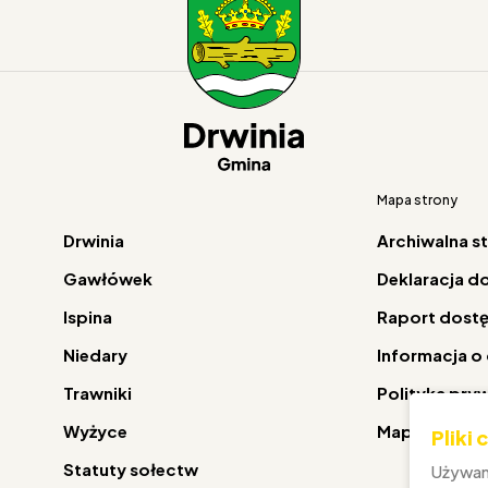
Mapa strony
Drwinia
Archiwalna s
Gawłówek
Deklaracja d
Ispina
Raport dost
Niedary
Informacja o
Trawniki
Polityka pry
Wyżyce
Mapa strony
Pliki
Statuty sołectw
Używam