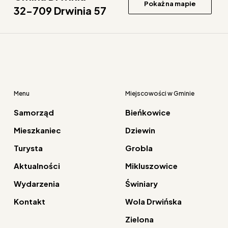
Pokaż na mapie
32-709 Drwinia 57
Menu
Miejscowości w Gminie
Samorząd
Bieńkowice
Mieszkaniec
Dziewin
Turysta
Grobla
Aktualności
Mikluszowice
Wydarzenia
Świniary
Kontakt
Wola Drwińska
Zielona