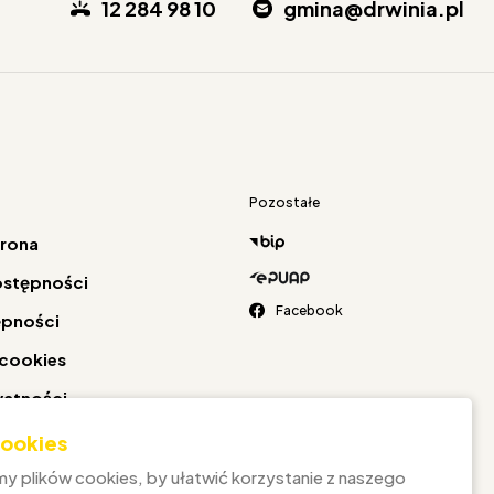
12 284 98 10
gmina@drwinia.pl
Pozostałe
trona
ostępności
Facebook
ępności
 cookies
watności
 cookies
y plików cookies, by ułatwić korzystanie z naszego