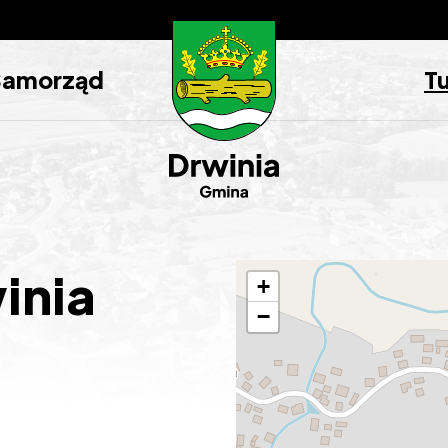
Samorząd
T
inia
+
−