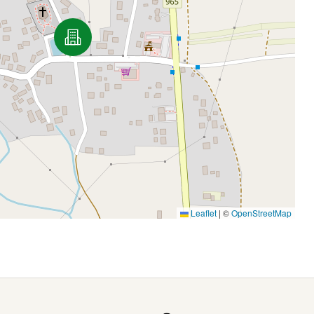
Leaflet
|
©
OpenStreetMap