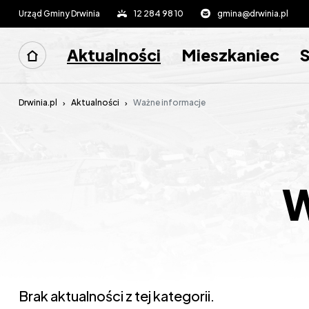
Urząd Gminy Drwinia
12 284 98 10
gmina@drwinia.pl
Aktualności
Mieszkaniec
Drwinia.pl
Aktualności
Ważne informacje
W
Brak aktualności z tej kategorii.