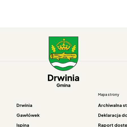
Mapa strony
Drwinia
Archiwalna s
Gawłówek
Deklaracja d
Ispina
Raport dost