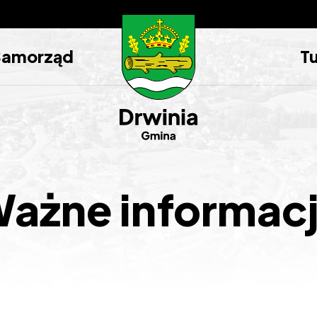
Samorząd
T
ażne informac