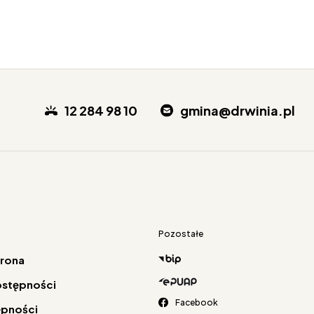
12 284 98 10
gmina@drwinia.pl
Pozostałe
trona
ostępności
Facebook
ępności