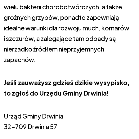
wielu bakterii chorobotwórczych, a także
groźnych grzybów, ponadto zapewniają
idealne warunki dla rozwoju much, komarów
i szczurów, a zalegające tam odpady są
nierzadko źródłem nieprzyjemnych
zapachów.
Jeśli zauważysz gdzieś dzikie wysypisko,
to zgłoś do Urzędu Gminy Drwinia!
Urząd Gminy Drwinia
32-709 Drwinia 57