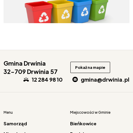
Gmina Drwinia
Pokaż na mapie
32-709 Drwinia 57
12 284 98 10
gmina@drwinia.pl
Menu
Miejscowości w Gminie
Samorząd
Bieńkowice