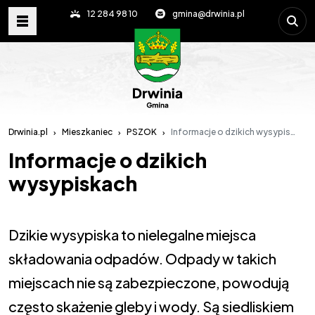
Wpisz s
12 284 98 10
gmina@drwinia.pl
Drwinia.pl
Mieszkaniec
PSZOK
Informacje o dzikich wysypiskach
Informacje o dzikich
wysypiskach
Dzikie wysypiska to nielegalne miejsca
składowania odpadów. Odpady w takich
miejscach nie są zabezpieczone, powodują
często skażenie gleby i wody. Są siedliskiem