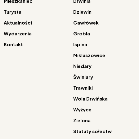
Mieszkaniec
Drwinia
Turysta
Dziewin
Aktualności
Gawłówek
Wydarzenia
Grobla
Kontakt
Ispina
Mikluszowice
Niedary
Świniary
Trawniki
Wola Drwińska
Wyżyce
Zielona
Statuty sołectw