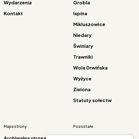
Wydarzenia
Grobla
Kontakt
Ispina
Mikluszowice
Niedary
Świniary
Trawniki
Wola Drwińska
Wyżyce
Zielona
Statuty sołectw
Mapa strony
Pozostałe
Archiwalna strona