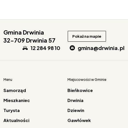
Gmina Drwinia
Pokaż na mapie
32-709 Drwinia 57
12 284 98 10
gmina@drwinia.pl
Menu
Miejscowości w Gminie
Samorząd
Bieńkowice
Mieszkaniec
Drwinia
Turysta
Dziewin
Aktualności
Gawłówek