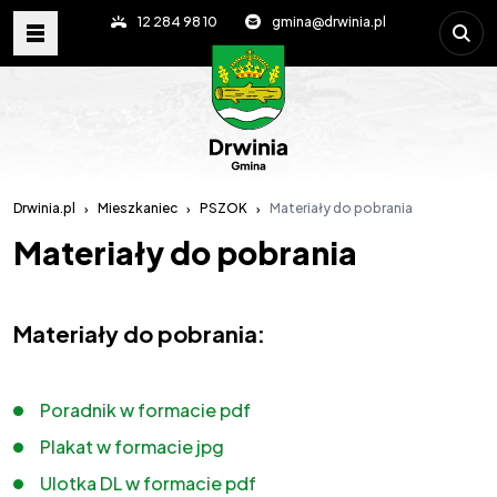
Wpisz s
12 284 98 10
gmina@drwinia.pl
Drwinia.pl
Mieszkaniec
PSZOK
Materiały do pobrania
Materiały do pobrania
Materiały do pobrania:
Poradnik w formacie pdf
Plakat w formacie jpg
Ulotka DL w formacie pdf