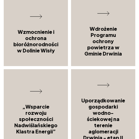
Wdrożenie
Wzmocnienie i
Programu
ochrona
ochrony
bioróżnorodności
powietrza w
w Dolinie Wisły
Gminie Drwinia
Uporządkowanie
„Wsparcie
gospodarki
rozwoju
wodno-
społeczności
ściekowej na
Nadwiślańskiego
terenie
Klastra Energii”
aglomeracji
Drwinia - etap II