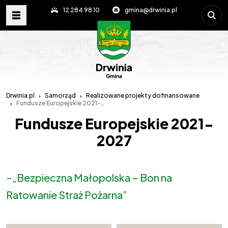
Wpisz s
12 284 98 10
gmina@drwinia.pl
Drwinia.pl
Samorząd
Realizowane projekty dofinansowane
Fundusze Europejskie 2021-2027
Fundusze Europejskie 2021-
2027
-„Bezpieczna Małopolska – Bon na
Ratowanie Straż Pożarna”