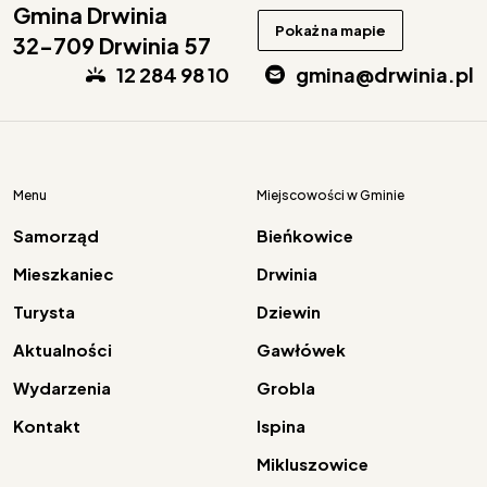
Gmina Drwinia
Pokaż na mapie
32-709 Drwinia 57
12 284 98 10
gmina@drwinia.pl
Menu
Miejscowości w Gminie
Samorząd
Bieńkowice
Mieszkaniec
Drwinia
Turysta
Dziewin
Aktualności
Gawłówek
Wydarzenia
Grobla
Kontakt
Ispina
Mikluszowice