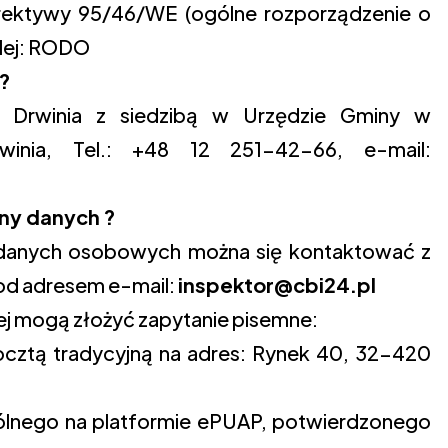
yrektywy 95/46/WE (ogólne rozporządzenie o
alej: RODO
?
y Drwinia z siedzibą w Urzędzie Gminy w
inia, Tel.: +48 12 251-42-66, e-mail:
ny danych ?
danych osobowych można się kontaktować z
d adresem e-mail:
inspektor@cbi24.pl
ej mogą złożyć zapytanie pisemne:
ocztą tradycyjną na adres: Rynek 40, 32-420
gólnego na platformie ePUAP, potwierdzonego