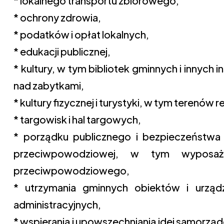
* lokalnego transportu zbiorowego,
* ochrony zdrowia,
* podatków i opłat lokalnych,
* edukacji publicznej,
* kultury, w tym bibliotek gminnych i innych i
nad zabytkami,
* kultury fizycznej i turystyki, w tym terenów
* targowisk i hal targowych,
* porządku publicznego i bezpieczeństwa 
przeciwpowodziowej, w tym wyposaż
przeciwpowodziowego,
* utrzymania gminnych obiektów i urządz
administracyjnych,
* wspierania i upowszechniania idei samorzą