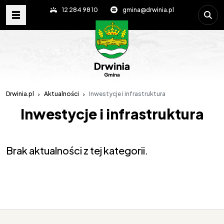
Wpisz s
12 284 98 10
gmina@drwinia.pl
Drwinia.pl
Aktualności
Inwestycje i infrastruktura
Inwestycje i infrastruktura
Brak aktualności z tej kategorii.