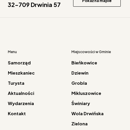
Pokaż na mapie
32-709 Drwinia 57
Menu
Miejscowości w Gminie
Samorząd
Bieńkowice
Mieszkaniec
Dziewin
Turysta
Grobla
Aktualności
Mikluszowice
Wydarzenia
Świniary
Kontakt
Wola Drwińska
Zielona