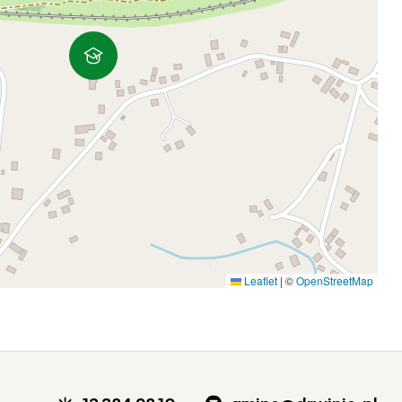
Leaflet
|
©
OpenStreetMap