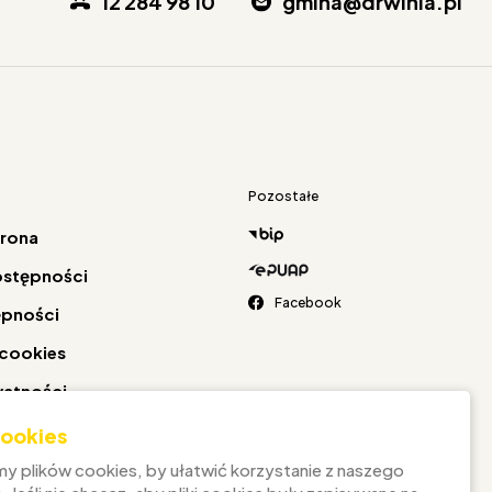
12 284 98 10
gmina@drwinia.pl
Pozostałe
trona
ostępności
Facebook
ępności
 cookies
watności
 cookies
y plików cookies, by ułatwić korzystanie z naszego