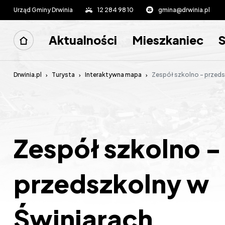
Urząd Gminy Drwinia
12 284 98 10
gmina@drwinia.pl
Aktualności
Mieszkaniec
Drwinia.pl
Turysta
Interaktywna mapa
Zespół szkolno - przedszkoln
Zespół szkolno -
przedszkolny w
Świniarach