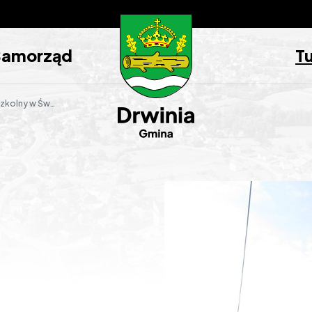
Samorząd
T
y w Świniarach