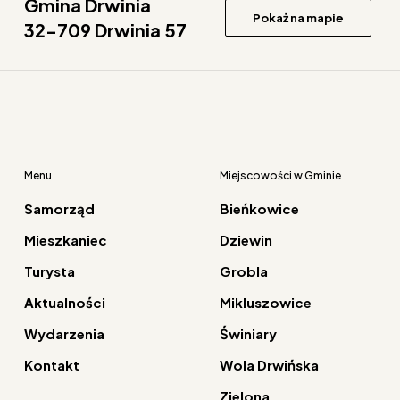
Gmina Drwinia
Pokaż na mapie
32-709 Drwinia 57
Menu
Miejscowości w Gminie
Samorząd
Bieńkowice
Mieszkaniec
Dziewin
Turysta
Grobla
Aktualności
Mikluszowice
Wydarzenia
Świniary
Kontakt
Wola Drwińska
Zielona