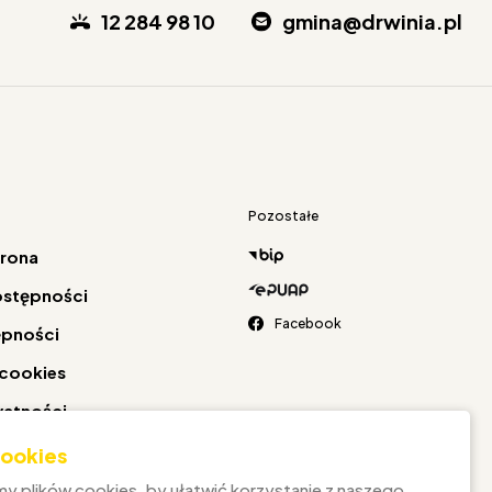
12 284 98 10
gmina@drwinia.pl
Pozostałe
trona
ostępności
Facebook
ępności
 cookies
watności
 cookies
y plików cookies, by ułatwić korzystanie z naszego