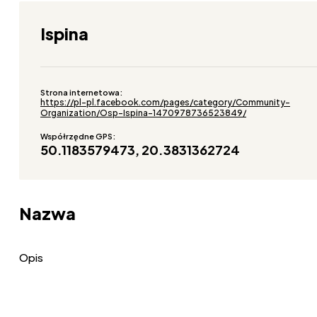
Ispina
Strona internetowa:
https://pl-pl.facebook.com/pages/category/Community-
Organization/Osp-Ispina-1470978736523849/
Współrzędne GPS:
50.1183579473, 20.3831362724
Nazwa
Opis