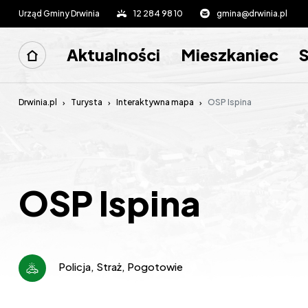
Urząd Gminy Drwinia
12 284 98 10
gmina@drwinia.pl
Aktualności
Mieszkaniec
Drwinia.pl
Turysta
Interaktywna mapa
OSP Ispina
OSP Ispina
Policja, Straż, Pogotowie