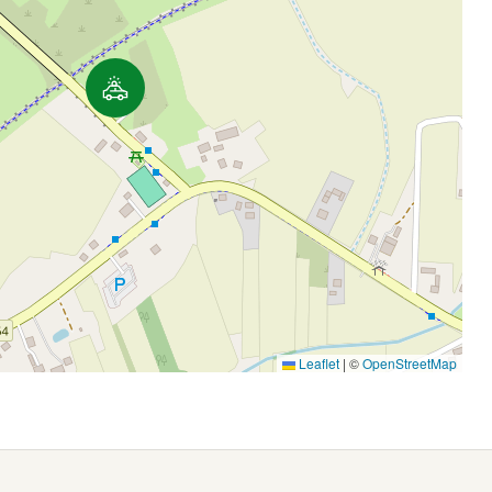
Leaflet
|
©
OpenStreetMap