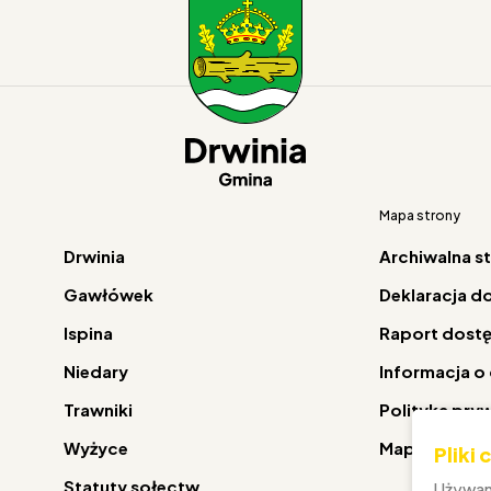
Mapa strony
Drwinia
Archiwalna s
Gawłówek
Deklaracja d
Ispina
Raport dost
Niedary
Informacja o
Trawniki
Polityka pry
Wyżyce
Mapa strony
Pliki
Statuty sołectw
Używam