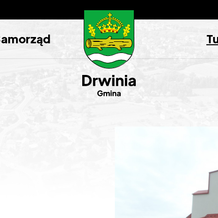
Samorząd
T