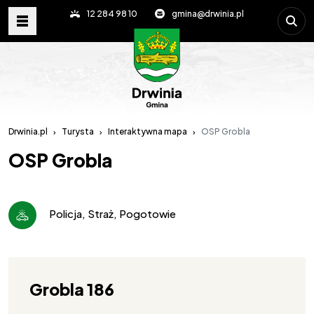
Wpisz s
12 284 98 10
gmina@drwinia.pl
Drwinia.pl
Turysta
Interaktywna mapa
OSP Grobla
OSP Grobla
Policja, Straż, Pogotowie
Grobla 186