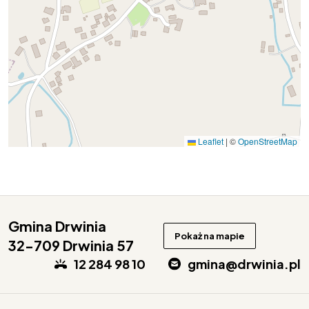
Leaflet
|
©
OpenStreetMap
Gmina Drwinia
Pokaż na mapie
32-709 Drwinia 57
12 284 98 10
gmina@drwinia.pl