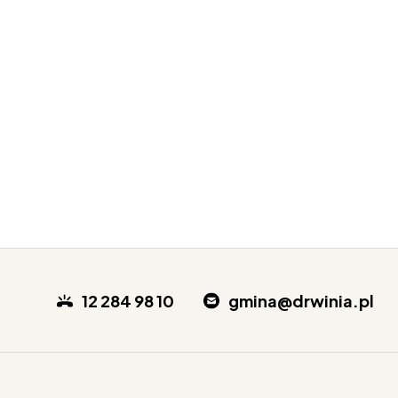
12 284 98 10
gmina@drwinia.pl