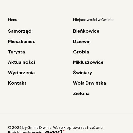
Menu
Miejscowości w Gminie
Samorząd
Bieńkowice
Mieszkaniec
Dziewin
Turysta
Grobla
Aktualności
Mikluszowice
Wydarzenia
Świniary
Kontakt
Wola Drwińska
Zielona
© 2026 by Gmina Drwinia. Wszelkie prawa zastrzeżone.
Projekt i wykonanie: