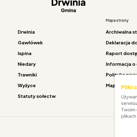
Mapa strony
Drwinia
Archiwalna s
Gawłówek
Deklaracja d
Ispina
Raport dost
Niedary
Informacja o
Trawniki
Polityka pry
Wyżyce
Mapa strony
Pliki
Statuty sołectw
Używam
serwisu
Twoim d
plikach