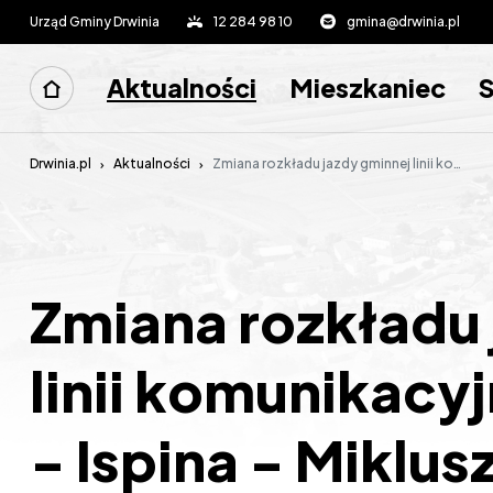
Urząd Gminy Drwinia
12 284 98 10
gmina@drwinia.pl
Aktualności
Mieszkaniec
Drwinia.pl
Aktualności
Zmiana rozkładu jazdy gminnej linii komunikacyjnej Mikluszowice - Ispina - Mikluszowice (linia nr 1) od dnia 7 października 2024 r.
Zmiana rozkładu 
linii komunikacy
- Ispina - Miklusz