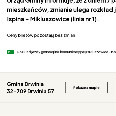
Urząd Gminy informuje, że z dniem 7 p
mieszkańców, zmianie ulega rozkład ja
Ispina - Mikluszowice (linia nr 1).
Ceny blietów pozostają bez zmian.
Rozkład jazdy gminnej linii komunikacyjnej Mikluszowice - Ispin
Gmina Drwinia
Pokaż na mapie
32-709 Drwinia 57