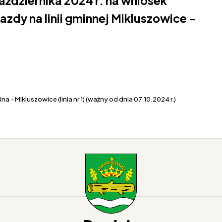
aździernika 2024 r. na wniosek
zdy na linii gminnej Mikluszowice -
a - Mikluszowice (linia nr 1) (ważny od dnia 07.10.2024 r.)