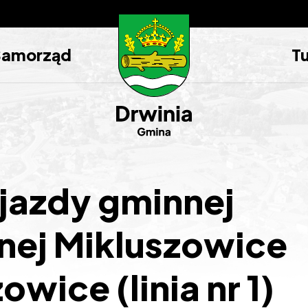
Samorząd
T
jazdy gminnej
jnej Mikluszowice
owice (linia nr 1)