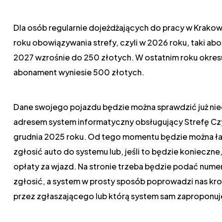
Dla osób regularnie dojeżdżających do pracy w Krak
roku obowiązywania strefy, czyli w 2026 roku, taki a
2027 wzrośnie do 250 złotych. W ostatnim roku okres
abonament wyniesie 500 złotych.
Dane swojego pojazdu będzie można sprawdzić już nied
adresem system informatyczny obsługujący Strefę Cz
grudnia 2025 roku. Od tego momentu będzie można ła
zgłosić auto do systemu lub, jeśli to będzie konieczn
opłaty za wjazd. Na stronie trzeba będzie podać nume
zgłosić, a system w prosty sposób poprowadzi nas kro
przez zgłaszającego lub którą system sam zaproponuj