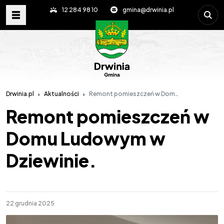
Wpisz s
12 284 98 10
gmina@drwinia.pl
Drwinia.pl
Aktualności
Remont pomieszczeń w Domu Ludowym w Dziewinie.
Remont pomieszczeń w
Domu Ludowym w
Dziewinie.
22 grudnia 2025