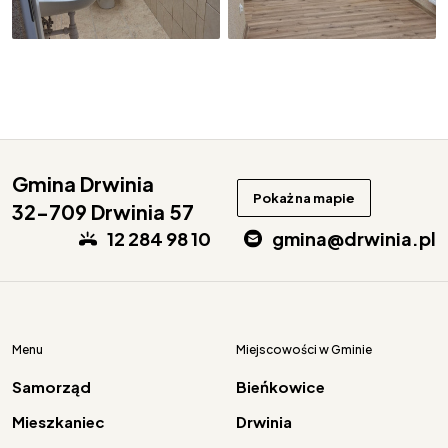
Gmina Drwinia
Pokaż na mapie
32-709 Drwinia 57
12 284 98 10
gmina@drwinia.pl
Menu
Miejscowości w Gminie
Samorząd
Bieńkowice
Mieszkaniec
Drwinia