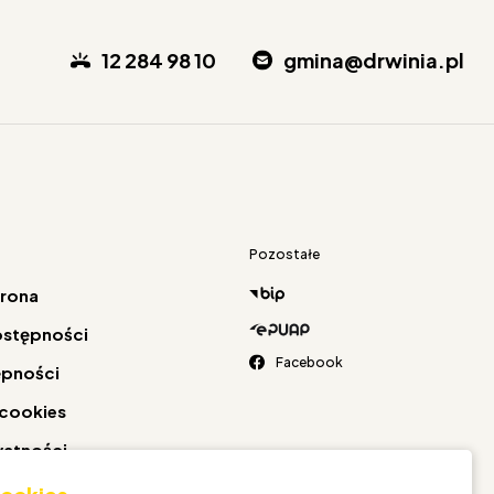
12 284 98 10
gmina@drwinia.pl
Pozostałe
trona
ostępności
Facebook
ępności
 cookies
watności