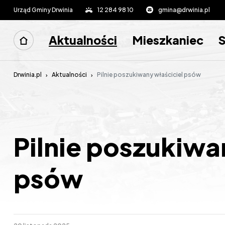
Urząd Gminy Drwinia
12 284 98 10
gmina@drwinia.pl
Aktualności
Mieszkaniec
Drwinia.pl
Aktualności
Pilnie poszukiwany właściciel psów
Pilnie poszukiwa
psów