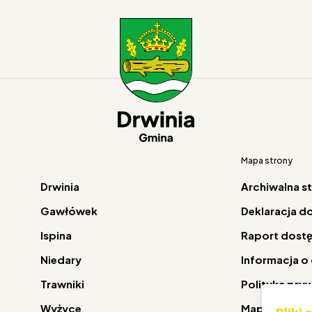
Mapa strony
Drwinia
Archiwalna s
Gawłówek
Deklaracja d
Ispina
Raport dost
Niedary
Informacja o
Trawniki
Polityka pry
Wyżyce
Mapa strony