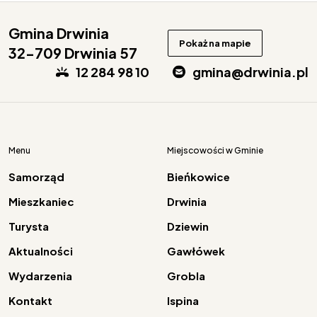
Gmina Drwinia
Pokaż na mapie
32-709 Drwinia 57
12 284 98 10
gmina@drwinia.pl
Menu
Miejscowości w Gminie
Samorząd
Bieńkowice
Mieszkaniec
Drwinia
Turysta
Dziewin
Aktualności
Gawłówek
Wydarzenia
Grobla
Kontakt
Ispina