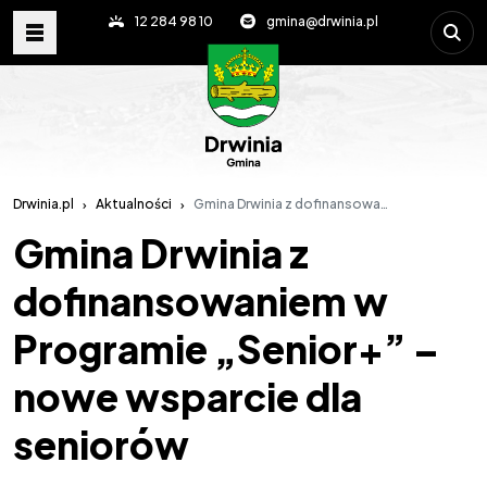
Wpisz s
12 284 98 10
gmina@drwinia.pl
Drwinia.pl
Aktualności
Gmina Drwinia z dofinansowaniem w Programie „Senior+” – nowe wsparcie dla seniorów
Gmina Drwinia z
dofinansowaniem w
Programie „Senior+” –
nowe wsparcie dla
seniorów